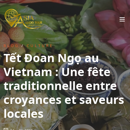
BLOG
/
CULTURE
Tết Đoan Ngọ au
Vietnam : Une fête
traditionnelle entre
croyances et saveurs
locales